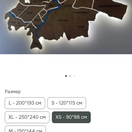
Размер
L - 200*193 см
S - 120*115 см
XL - 250*240 см
XS - 90*88 см
М - 150*144 см