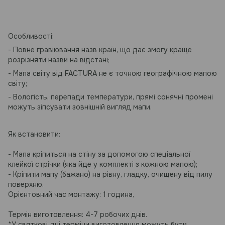
Особливості:
- Повне гравіювання назв країн, що дає змогу краще
розрізняти назви на відстані;
- Мапа світу від FACTURA не є точною географічною мапою
світу;
- Вологість, перепади температури, прямі сонячні промені
можуть зіпсувати зовнішній вигляд мапи.
Як встановити:
- Мапа кріпиться на стіну за допомогою спеціальної
клейкої стрічки (яка йде у комплекті з кожною мапою);
- Кріпити мапу (бажано) на рівну, гладку, очищену від пилу
поверхню.
Орієнтовний час монтажу: 1 година,
Термін виготовлення: 4-7 робочих днів.
*У святкові дні терміни виготовлення можуть бути