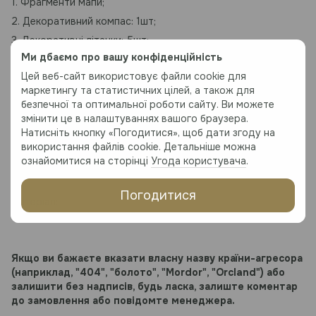
1. Фрагменти мапи;
2. Декоративний компас: 1шт;
3. Декоративні літачки: 5шт;
Ми дбаємо про вашу конфіденційність
4. Декоративні кораблики: 5шт;
Цей веб-сайт використовує файли cookie для
5. Назви океанів:
маркетингу та статистичних цілей, а також для
6. *Піни;
безпечної та оптимальної роботи сайту. Ви можете
7. Інструкція: 1шт.
змінити це в налаштуваннях вашого браузера.
Натисніть кнопку «Погодитися», щоб дати згоду на
8. До розміру 300см додатково входять основи під карту
використання файлів cookie. Детальніше можна
та кріплення.
ознайомитися на сторінці
Угода користувача
.
*Піни за додаткову плату, деталі у менеджера.
Погодитися
Матеріал:
Високоякісний березовий шпон
Якщо ви бажаєте вказати власну назву країни-агресора
(наприклад, "404", "болото", "Mordor", "Orcland") або
залишити без надписів, будь ласка, залиште коментар
до замовлення або повідомте менеджера.