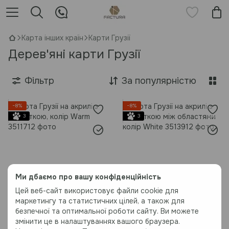
Карта інших країн
Карти Грузії
Дерев'яні карти Грузії
Фільтр
За популярністю
−8%
−8%
3
3
Ми дбаємо про вашу конфіденційність
Цей веб-сайт використовує файли cookie для
маркетингу та статистичних цілей, а також для
Карта Грузії на акрилі з
Карта Грузії на акрилі з
безпечної та оптимальної роботи сайту. Ви можете
підсвіткою, колір Warm, S -
підсвіткою між областями
змінити це в налаштуваннях вашого браузера.