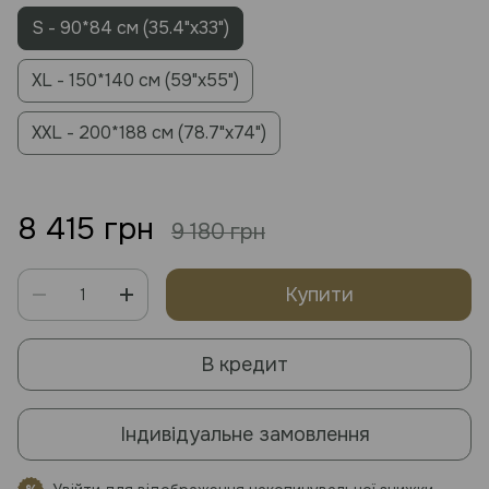
S - 90*84 см (35.4"x33")
XL - 150*140 см (59"x55")
XXL - 200*188 см (78.7"x74")
8 415 грн
9 180 грн
Купити
В кредит
Індивідуальне замовлення