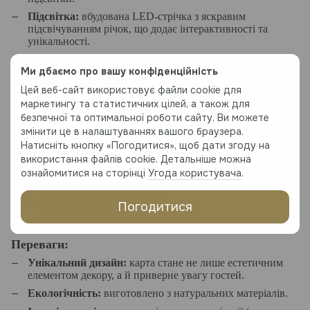
Підсвітка:
вбудована LED-стрічка з яскравим
підсвічуванням річок, що додає інтерактивності та
унікальності.
Деталізація:
гравіювання з назвами воєводств, міст та
Ми дбаємо про вашу конфіденційність
річок.
Цей веб-сайт використовує файли cookie для
Кріплення:
монтується до стіни на дистанційні
кріплення, які забезпечують ефект "ширяння" над
маркетингу та статистичних цілей, а також для
поверхнею.
безпечної та оптимальної роботи сайту. Ви можете
змінити це в налаштуваннях вашого браузера.
Розміри:
Натисніть кнопку «Погодитися», щоб дати згоду на
S:
90x84 см (35.4"x33")
використання файлів cookie. Детальніше можна
M:
100x94 см (39.4"x37")
ознайомитися на сторінці
Угода користувача
.
L:
120x110 см (47.3"x44")
XL:
150x140 см (59"x55")
Погодитися
XXL
: 200x188 см (78.7"x74")
Переваги:
Унікальний дизайн:
карта стане не лише естетичним
елементом декору, а й приверне увагу гостей.
Екологічність:
виготовлено з натуральних матеріалів.