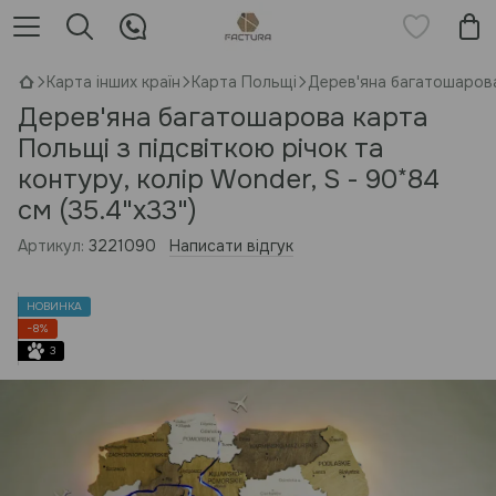
Карта інших країн
Карта Польщі
Дерев'яна багатошарова 
Дерев'яна багатошарова карта
Польщі з підсвіткою річок та
контуру, колір Wonder, S - 90*84
см (35.4"x33")
Артикул:
3221090
Написати відгук
НОВИНКА
−8%
3