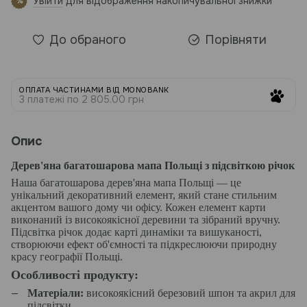
Увійти
для відображення накопичувальної знижки
%
До обраного
Порівняти
ОПЛАТА ЧАСТИНАМИ ВІД MONOBANK
3 платежі по 2 805.00 грн
Опис
Дерев'яна багатошарова мапа Польщі з підсвіткою річок
Наша багатошарова дерев'яна мапа Польщі — це
унікальний декоративний елемент, який стане стильним
акцентом вашого дому чи офісу. Кожен елемент карти
виконаний із високоякісної деревини та зібраний вручну.
Підсвітка річок додає карті динаміки та вишуканості,
створюючи ефект об'ємності та підкреслюючи природну
красу географії Польщі.
Особливості продукту:
Матеріали:
високоякісний березовий шпон та акрил для
підсвітки.