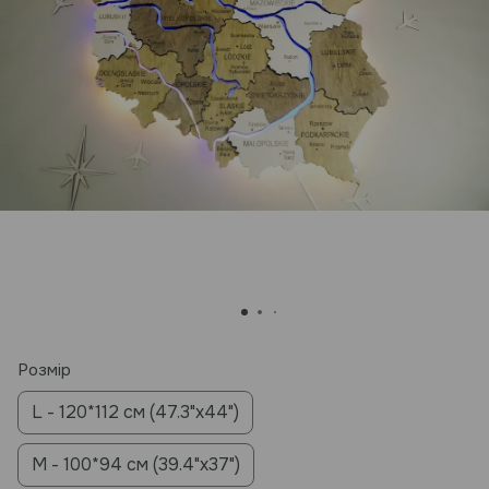
Розмір
L - 120*112 см (47.3"x44")
M - 100*94 см (39.4"x37")