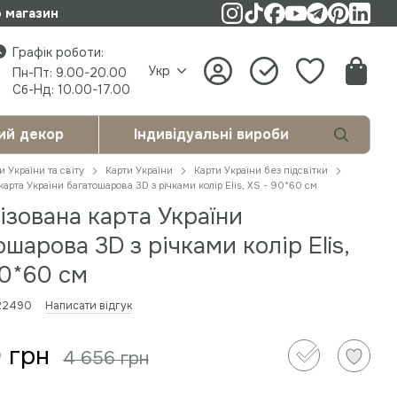
о магазин
Графік роботи:
Укр
Пн-Пт: 9.00-20.00
Сб-Нд: 10.00-17.00
ий декор
Індивідуальні вироби
и України та світу
Карти України
Карти України без підсвітки
карта України багатошарова 3D з річками колір Elis, XS - 90*60 см
ізована карта України
ошарова 3D з річками колір Elis,
90*60 см
222490
Написати відгук
 грн
4 656 грн