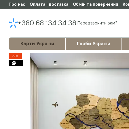
Про нас
Оплата і доставка
Обмін та повернення
Ко
Перейти до основного контенту
+380 68 134 34 38
Передзвонити вам?
Карти України
Герби України
−9%
3