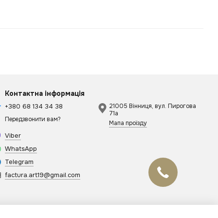
Контактна інформація
+380 68 134 34 38
21005 Вінниця, вул. Пирогова
71а
Передзвонити вам?
Мапа проїзду
Viber
WhatsApp
Telegram
factura.art19@gmail.com
Онлайн чат
Відповімо найближчим часом