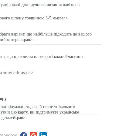
 гравіровані для зручного читання навіть на
езового шпону товщиною 3-5 ммspan>
рати варіант, що найбільше підходить до вашого
ний матеріалspan>
ічки, що проклеєна на звороті кожної частини
д типу стіниspan>
тору
індивідуальність, але й стане унікальним
уючи цю карту, ви підтримуєте українське
 деталейspan>
допомогою