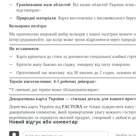
Гравіювання назв областей
: Всі назви областей України чітко
відстаніspan>
Природні матеріали
: Карта виготовлена з високоякісного бер
Кольорова палітра:
Ми пропонуємо широкий вибір кольорів з нашої палітрии можете об
інтер'єрураховуйте, що колір може трохи відрізнятися через природ
Як встановити:
Карта кріпиться до стіни за допомогою
спеціальної клейкої стр
Кріпити мапу бажано на гладку, очищену від пилу поверхню
Орієнтовний час монтажу: від 30 хвилин до 2 годин, залежно ві
Термін виготовлення: 4-5 робочих днівspan>
*У святкові дні термін може збільшуватисяspan>
Декоративна карта України — стильна деталь для вашого прос
Дерев'яна карта України від
FACTURA
не тільки підкреслить вашу 
декоративним елементом, який привертатиме увагу кожного гостяуп
виробництво та отримуєте якісний продукт, створений з любов'ю до
Новий відгук або коментар
Увійти за 