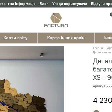
нтактна інформація
Блог
Угода користувача
Відгуки пр
Карти світу
Карта інших країн
Інш
Factura - Карт
Деталізована 
Детал
багат
XS - 
Артикул: 2
4 230