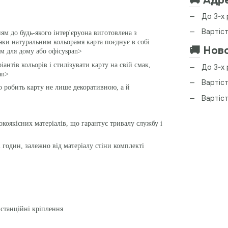
🚚
Адре
До 3-х 
Вартіст
м до будь-якого інтер'єруона виготовлена з
дяки
натуральним кольорам
я карта поєднує в собі
🚚
Ново
ом для дому або офісуspan>
іантів кольорів і стилізувати карту на свій смак,
До 3-х 
an>
Вартіст
о робить карту не лише декоративною, а й
Вартіс
окоякісних матеріалів, що гарантує тривалу службу і
 годин, залежно від матеріалу стіни комплекті
истанційні кріплення