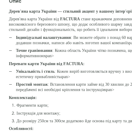
Опис
Дерев'яна карта України — стильний акцент у вашому інтер'єрі
Дерев'яна карта України від
FACTURA
стане вражаючим доповнення
високоякісного березового шпону, що додає особливого шарму зав
стильний дизайн і функціональність, що робить її ідеальним вибор
Індивідуальні налаштування
: Ви можете обрати з понад 60 вар
додавши позначки, написи або навіть логотип вашої компаніїsp
Точне гравіювання
: Кожна область України чітко позначена, щ
інформативноюspan>
Переваги карти України від FACTURA:
Унікальність і стиль
: Кожен виріб виготовляється вручну з вис
естетичну привабливістьspan>
Простий монтаж
: Встановлення карти займе від 30 хвилин до 2
передбачені всі необхідні кріплення та інструкціяspan>
Комплектація:
Фрагменти карти;
Інструкція для монтажу;
До розміру 250см та 300см додатково йде основа під карту та д
Особливості: