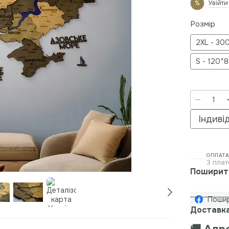
Увійти
%
Розмір
2XL - 30
S - 120*
Індиві
ОПЛАТА
3 плат
Поширит
Поши
Доставк