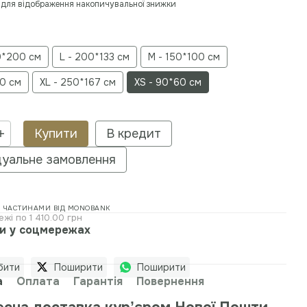
для відображення накопичувальної знижки
0*200 см
L - 200*133 см
M - 150*100 см
80 см
XL - 250*167 см
XS - 90*60 см
Купити
В кредит
дуальне замовлення
 ЧАСТИНАМИ ВІД MONOBANK
ежі по 1 410.00 грн
и у соцмережах
рити
Поширити
Поширити
а
Оплата
Гарантія
Повернення