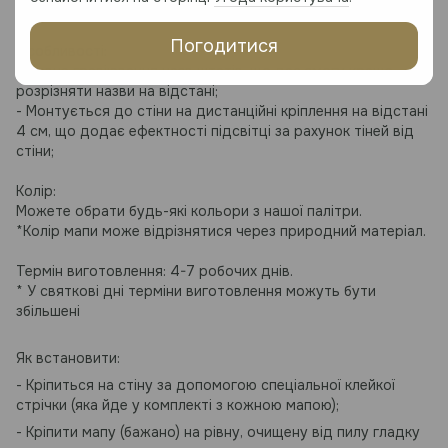
Погодитися
Особливості:
- Повне гравіювання назв штатів, що дає змогу краще
розрізняти назви на відстані;
- Монтується до стіни на дистанційні кріплення на відстані
4 см, що додає ефектності підсвітці за рахунок тіней від
стіни;
Колір:
Можете обрати будь-які кольори з нашої палітри.
*Колір мапи може відрізнятися через природний матеріал.
Термін виготовлення: 4-7 робочих днів.
* У святкові дні терміни виготовлення можуть бути
збільшені
Як встановити:
- Кріпиться на стіну за допомогою спеціальної клейкої
стрічки (яка йде у комплекті з кожною мапою);
- Кріпити мапу (бажано) на рівну, очищену від пилу гладку