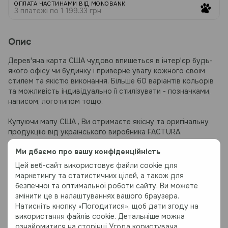
ОПЛАТА ЧАСТИНАМИ ВІД MONOBANK
3 платежі по 1 199.33 грн
Опис
Дерев'яна карта США чудово впишеться в інтер'єр будь-
якого офісу чи будинку і приверне увагу кожного своїм
стилем та якістю виконання. Більше 60 варіантів кольорів
та можливість індивідуально її стилізувати - позначками,
написом, логотипом тощо.
Купуючи мапу
США
, Ви отримаєте якісну та оригінальну
продукцію від українського виробника FACTURA.
Ми дбаємо про вашу конфіденційність
В набір карти входить:
1. Фрагменти мапи;
Цей веб-сайт використовує файли cookie для
2. Інструкція:
маркетингу та статистичних цілей, а також для
безпечної та оптимальної роботи сайту. Ви можете
змінити це в налаштуваннях вашого браузера.
Матеріал:
Натисніть кнопку «Погодитися», щоб дати згоду на
Високоякісний березовий шпон
використання файлів cookie. Детальніше можна
Прозорий акрил 3-5 мм товщиною
ознайомитися на сторінці
Угода користувача
.