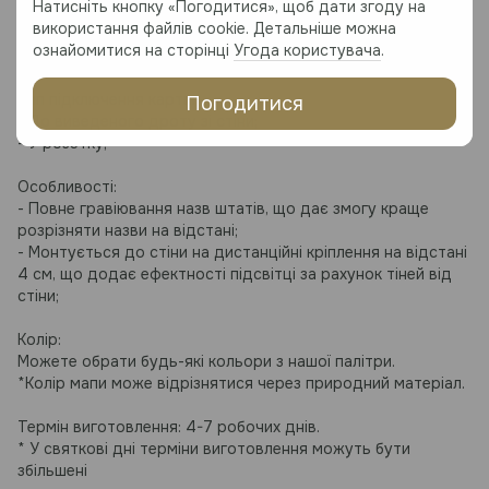
Натисніть кнопку «Погодитися», щоб дати згоду на
Матеріал:
використання файлів cookie. Детальніше можна
Високоякісний березовий шпон
ознайомитися на сторінці
Угода користувача
.
Прозорий акрил 3-5 мм товщиною
Тип підключення карти:
Погодитися
- До виведеного дроту зі стіни;
- У розетку;
Особливості:
- Повне гравіювання назв
штатів, що дає змогу краще
розрізняти назви на відстані;
- Монтується до стіни на дистанційні кріплення на відстані
4 см, що додає ефектності підсвітці за рахунок тіней від
стіни;
Колір:
Можете обрати будь-які кольори з нашої палітри.
*Колір мапи може відрізнятися через природний матеріал.
Термін виготовлення: 4-7 робочих днів.
* У святкові дні терміни виготовлення можуть бути
збільшені