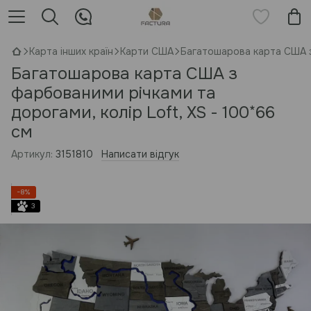
Карта інших країн
Карти США
Багатошарова карта США з 
Багатошарова карта США з
фарбованими річками та
дорогами, колір Loft, XS - 100*66
см
Артикул:
3151810
Написати відгук
−8%
3