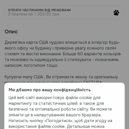
ОПЛАТА ЧАСТИНАМИ ВІД MONOBANK
3 платежі по 1 303.00 грн
Опис
Дерев'яна карта США чудово впишеться в інтер'єр будь-
якого офісу чи будинку і приверне увагу кожного своїм
стилем та якістю виконання. Більше 60 варіантів кольорів
та можливість індивідуально її стилізувати - позначками,
написом, логотипом тощо.
Купуючи мапу
США
, Ви отримаєте якісну та оригінальну
продукцію від українського виробника FACTURA.
Ми дбаємо про вашу конфіденційність
В набір карти входить:
Цей веб-сайт використовує файли cookie для
1. Фрагменти мапи;
маркетингу та статистичних цілей, а також для
2. Інструкція:
безпечної та оптимальної роботи сайту. Ви можете
змінити це в налаштуваннях вашого браузера.
Натисніть кнопку «Погодитися», щоб дати згоду на
Матеріал:
використання файлів cookie. Детальніше можна
Високоякісний березовий шпон