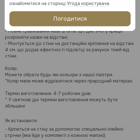
ознайомитися на сторінці
Угода користувача
.
Прозорий акрил 3-5 мм товщиною
Погодитися
Особливості:
- Повне гравіювання назв штатів, що дає змогу краще
розрізняти назви на відстані;
- Монтується до стіни на дистанційні кріплення на відстані
4 см, що додає ефектності підсвітці за рахунок тіней від
стіни;
Колір:
Можете обрати будь-які кольори з нашої палітри.
*Колір мапи може відрізнятися через природний матеріал.
Термін виготовлення: 4-7 робочих днів.
* У святкові дні терміни виготовлення можуть бути
збільшені
Як встановити:
- Кріпиться на стіну за допомогою спеціальної клейкої
стрічки (яка йде у комплекті з кожною мапою);