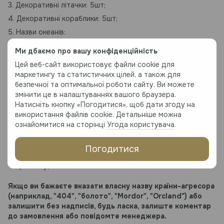
3. Декоративні літачки: 5шт;
4. Декоративні кораблики: 5шт;
5. Назви океанів:
6. *Піни;
Ми дбаємо про вашу конфіденційність
7. Інструкція: 1шт.
Цей веб-сайт використовує файли cookie для
*Піни за додаткову плату, деталі у менеджера.
маркетингу та статистичних цілей, а також для
безпечної та оптимальної роботи сайту. Ви можете
змінити це в налаштуваннях вашого браузера.
Матеріал:
Натисніть кнопку «Погодитися», щоб дати згоду на
Високоякісний березовий шпон
використання файлів cookie. Детальніше можна
ознайомитися на сторінці
Угода користувача
.
Тип підключення карти:
Погодитися
- До виведеного дроту зі стіни;
- У розетку;
Якщо ви бажаєте вказати власну назву країни-агресора
(наприклад, "404", "болото", "Mordor", "Orcland") або
залишити без надписів, будь ласка, залиште коментар
до замовлення або повідомте менеджера.