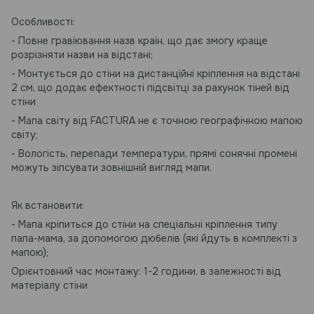
Особливості:
- Повне гравіювання назв країн, що дає змогу краще
розрізняти назви на відстані;
- Монтується до стіни на дистанційні кріплення на відстані
2 см, що додає ефектності підсвітці за рахунок тіней від
стіни
- Мапа світу від FACTURA не є точною географічною мапою
світу;
- Вологість, перепади температури, прямі сонячні промені
можуть зіпсувати зовнішній вигляд мапи.
Як встановити:
- Мапа кріпиться до стіни на спеціальні кріплення типу
папа-мама, за допомогою дюбелів (які йдуть в комплекті з
мапою);
Орієнтовний час монтажу: 1-2 години, в залежності від
матеріалу стіни