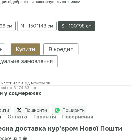
для відображення накопичувальної знижки
196 см
M - 150*148 см
S - 100*98 см
Купити
В кредит
дуальне замовлення
 ЧАСТИНАМИ ВІД MONOBANK
ежі по 3 174.33 грн
и у соцмережах
рити
Поширити
Поширити
а
Оплата
Гарантія
Повернення
сна доставка курʼєром Нової Пошти
робочих днів