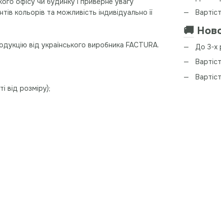
ого офісу чи будинку і приверне увагу
тів кольорів та можливість індивідуально її
Вартіст
🚚
Ново
родукцію від українського виробника FACTURA.
До 3-х 
Вартіст
Вартіс
і від розміру);