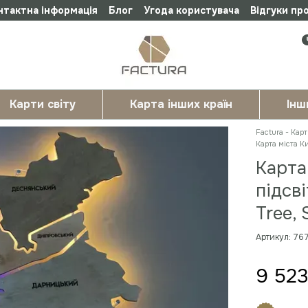
нтактна інформація
Блог
Угода користувача
Відгуки пр
Карти світу
Карта інших країн
Інш
Factura - Карт
Карта міста Ки
Карта 
підсв
Tree, 
Артикул: 7
9 523