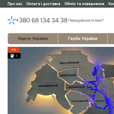
Про нас
Оплата і доставка
Обмін та повернення
Ко
Перейти до основного контенту
+380 68 134 34 38
Передзвонити вам?
Карти України
Герби України
−8%
3