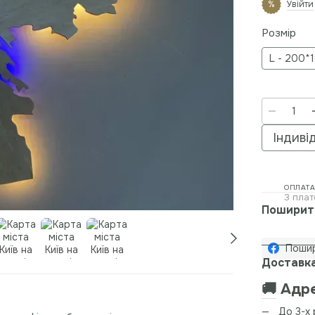
Увійти
%
Розмір
L - 200*
Індиві
ОПЛАТА
3 плат
Поширит
Поши
Доставк
🚚
Адре
До 3-х 