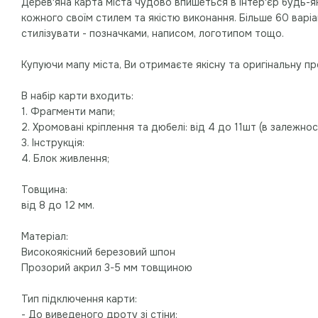
Дерев'яна карта міста чудово впишеться в інтер'єр будь-як
кожного своїм стилем та якістю виконання. Більше 60 варіан
стилізувати - позначками, написом, логотипом тощо.
Купуючи мапу міста, Ви отримаєте якісну та оригінальну п
В набір карти входить:
1. Фрагменти мапи;
2. Хромовані кріплення та дюбелі: від 4 до 11шт (в залежност
3. Інструкція:
4. Блок живлення;
Товщина:
від 8 до 12 мм.
Матеріал:
Високоякісний березовий шпон
Прозорий акрил 3-5 мм товщиною
Тип підключення карти:
- До виведеного дроту зі стіни;