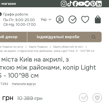
о магазин
Графік роботи:
Укр
Пн-Пт: 9.00-20.00
Сб-Нд: 10.00-17.00
ий декор
Індивідуальні вироби
и України та світу
Карти України
Карти областей та міст
їв на акрилі, з підсвіткою між районами, колір Light Tree, S - 100*98 см
міста Київ на акрилі, з
іткою між районами, колір Light
S - 100*98 см
677292
Написати відгук
 грн
10 389 грн