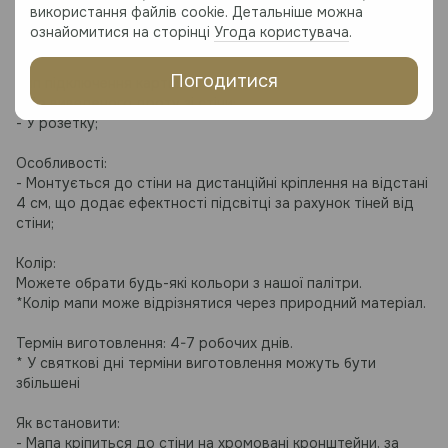
Матеріал:
використання файлів cookie. Детальніше можна
Високоякісний березовий шпон
ознайомитися на сторінці
Угода користувача
.
Прозорий акрил 3-5 мм товщиною
Погодитися
Тип підключення карти:
- До виведеного дроту зі стіни;
- У розетку;
Особливості:
- Монтується до стіни на дистанційні кріплення на відстані
4 см, що додає ефектності підсвітці за рахунок тіней від
стіни;
Колір:
Можете обрати будь-які кольори з нашої палітри.
*Колір мапи може відрізнятися через природний матеріал.
Термін виготовлення: 4-7 робочих днів.
* У святкові дні терміни виготовлення можуть бути
збільшені
Як встановити:
- Мапа кріпиться до стіни на хромовані кронштейни, за