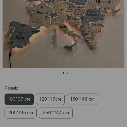
Розмір
100*97 см
120*117см
150*146 см
200*195 см
250*244 см