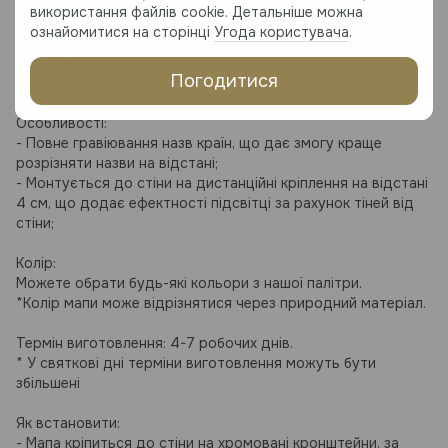
Прозорий акрил 3-5 мм товщиною
використання файлів cookie. Детальніше можна
ознайомитися на сторінці
Угода користувача
.
Тип підключення карти:
- До виведеного дроту зі стіни;
Погодитися
- У розетку;
Особливості:
- Повне гравіювання назв країн, що дає змогу краще
розрізняти назви на відстані;
- Монтується до стіни на дистанційні кріплення на відстані
4 см, що додає ефектності підсвітці за рахунок тіней від
стіни;
Колір:
Можете обрати будь-які кольори з нашої палітри.
*Колір мапи може відрізнятися через природний матеріал.
Термін виготовлення: 4-7 робочих днів.
* У святкові дні терміни виготовлення можуть бути
збільшені
Як встановити:
- Мапа кріпиться до стіни на хромовані кронштейни, за