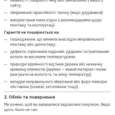
наявності товарного чеку або замовлення з нашого
сайту;
збереження гарантійного талону (якщо додавався);
використання мапи згідно з рекомендаціями щодо
монтажу та експлуатації.
Гарантія не поширюється на:
пошкодження, що виникли внаслідок неправильного
монтажу або демонтажу;
дефекти, спричинені падінням, ударами, потраплянням
вологи чи високими температурами;
природні відмінності відтінків дерева або незначну
кривизну елементів (дерево — живий матеріал і може
реагувати на вологість та зміну температур);
випадки неправильного зберігання або форс-мажорні
обставини (пожежі, затоплення тощо).
2. Обмін та повернення
Ми хочемо, щоб ви залишилися задоволені покупкою. Якщо
щось пішло не так: