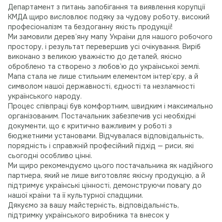
Департамент з питань запобігання та виявлення корупції
КМДА щиро висловлює подяку за чудову роботу, високий
професіоналізм та бездоганну якість продукції!
Ми замовили дерев’яну мапу України для нашого робочого
простору, і результат перевершив усі очікування. Виріб
виконано з великою уважністю до деталей, якісно
оброблено та створено з любов’ю до української землі.
Мапа стала не лише стильним елементом інтер’єру, а й
символом нашої державності, єдності та незламності
українського народу.
Процес співпраці був комфортним, швидким і максимально
організованим. Постачальник забезпечив усі необхідні
документи, що є критично важливим у роботі з
бюджетними установами. Відчувалася відповідальність,
порядність і справжній професійний підхід — риси, які
сьогодні особливо цінні.
Ми щиро рекомендуємо цього постачальника як надійного
партнера, який не лише виготовляє якісну продукцію, а й
підтримує українські цінності, демонструючи повагу до
нашої країни та її культурної спадщини.
Дякуємо за вашу майстерність, відповідальність,
підтримку українського виробника та внесок у