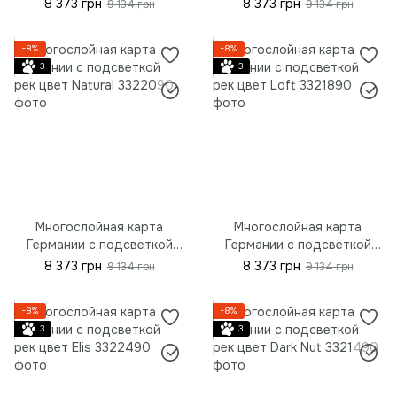
рек цвет Temptation, S -
рек цвет Wonder, S - 90*67
8 373 грн
8 373 грн
9 134 грн
9 134 грн
90*67 см (35.4"x26.3")
см (35.4"x26.3")
−8%
−8%
3
3
Многослойная карта
Многослойная карта
Германии с подсветкой
Германии с подсветкой
рек цвет Natural, S - 90*67
рек цвет Loft, S - 90*67 см
8 373 грн
8 373 грн
9 134 грн
9 134 грн
см (35.4"x26.3")
(35.4"x26.3")
−8%
−8%
3
3