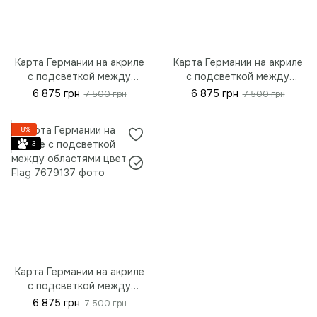
Карта Германии на акриле
Карта Германии на акриле
с подсветкой между
с подсветкой между
областями цвет Bavaria, S -
областями цвет Nut, S -
6 875 грн
6 875 грн
7 500 грн
7 500 грн
90*67 см (35.4"x26.3")
90*67 см (35.4"x26.3")
−8%
3
Карта Германии на акриле
с подсветкой между
областями цвет Flag, S -
6 875 грн
7 500 грн
90*67 cm (35.4"x26.3")