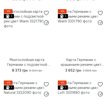
см (35.4"x26.3")
90*67 см (35.4"x26.3")
−8%
−8%
3
3
Многослойная карта
Карта Германии с
Германии с подсветкой
крашеными реками цвет
рек цвет Warm, S - 90*67
Warm, S - 90*67 см
8 373 грн
3 652 грн
9 134 грн
3 984 грн
см (35.4"x26.3")
(35.4"x26.3")
−8%
−8%
3
3