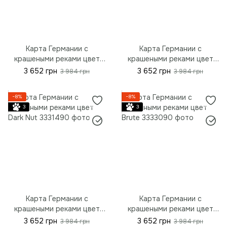
Карта Германии с
Карта Германии с
крашеными реками цвет
крашеными реками цвет
Natural, S - 90*67 см
Loft, S - 90*67 см
3 652 грн
3 652 грн
3 984 грн
3 984 грн
(35.4"x26.3")
(35.4"x26.3")
−8%
−8%
3
3
Карта Германии с
Карта Германии с
крашеными реками цвет
крашеными реками цвет
Dark Nut, S - 90*67 см
Brute, S - 90*67 см
3 652 грн
3 652 грн
3 984 грн
3 984 грн