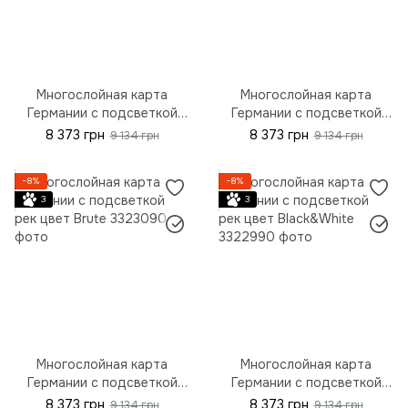
Многослойная карта
Многослойная карта
Германии с подсветкой
Германии с подсветкой
рек цвет Elis, S - 90*67 см
рек цвет Dark Nut, S -
8 373 грн
8 373 грн
9 134 грн
9 134 грн
(35.4"x26.3")
90*67 см (35.4"x26.3")
−8%
−8%
3
3
Многослойная карта
Многослойная карта
Германии с подсветкой
Германии с подсветкой
рек цвет Brute, S - 90*67
рек цвет Black&White, S -
8 373 грн
8 373 грн
9 134 грн
9 134 грн