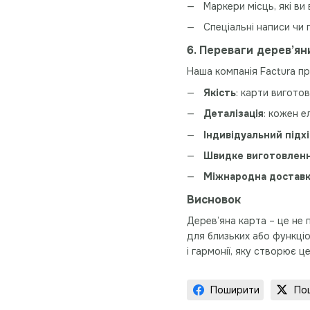
Маркери місць, які ви 
Спеціальні написи чи
6. Переваги дерев’ян
Наша компанія Factura п
Якість
: карти вигото
Деталізація
: кожен 
Індивідуальний підх
Швидке виготовлен
Міжнародна достав
Висновок
Дерев’яна карта – це не
для близьких або функці
і гармонії, яку створює ц
Поширити
По