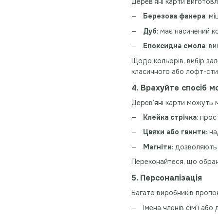
Дерев’яні карти виготовл
Березова фанера
: м
Дуб
: має насичений к
Епоксидна смола
: в
Щодо кольорів, вибір зал
класичного або лофт-сти
4. Врахуйте спосіб 
Дерев’яні карти можуть 
Клейка стрічка
: прос
Цвяхи або гвинти
: н
Магніти
: дозволяють
Переконайтеся, що обрани
5. Персоналізація
Багато виробників пропо
Імена членів сім’ї або