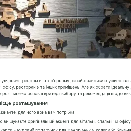
опулярним трендом в інтер'єрному дизайні завдяки їх універсал
 офісу, ресторанів та інших приміщень. Але як обрати ідеальну 
и розглянемо основні критерії вибору та рекомендації щодо вик
 місце розташування
изначте, для чого вона вам потрібна:
що ви шукаєте оригінальний акцент для вітальні, спальні чи офісу
і карти – чудовий подарунок для мандрівників, колег або близьк