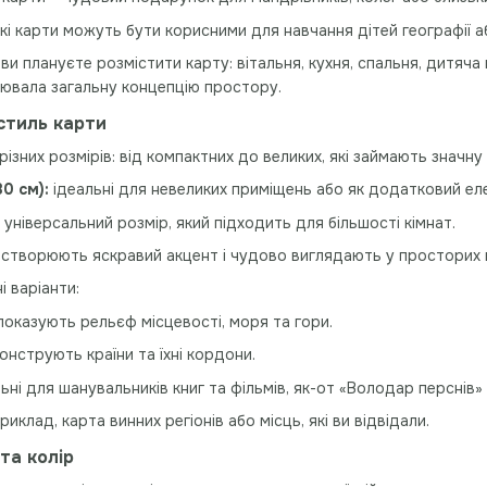
акі карти можуть бути корисними для навчання дітей географії аб
 ви плануєте розмістити карту: вітальня, кухня, спальня, дитяча
ювала загальну концепцію простору.
 стиль карти
різних розмірів: від компактних до великих, які займають значну
0 см):
ідеальні для невеликих приміщень або як додатковий ел
універсальний розмір, який підходить для більшості кімнат.
створюють яскравий акцент і чудово виглядають у просторих 
і варіанти:
 показують рельєф місцевості, моря та гори.
онструють країни та їхні кордони.
льні для шанувальників книг та фільмів, як-от «Володар перснів»
приклад, карта винних регіонів або місць, які ви відвідали.
 та колір