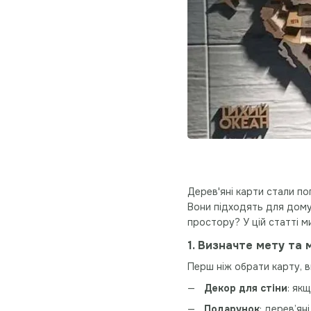
Дерев'яні карти стали п
Вони підходять для дому,
простору? У цій статті м
1. Визначте мету та
Перш ніж обрати карту, в
Декор для стіни
: як
Подарунок
: дерев’ян