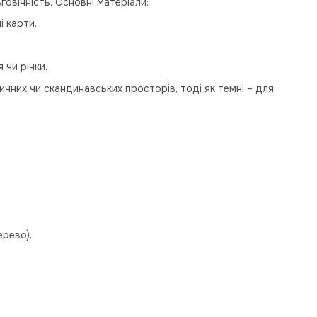
говічність. Основні матеріали:
і карти.
 чи річки.
тичних чи скандинавських просторів, тоді як темні – для
ерево).