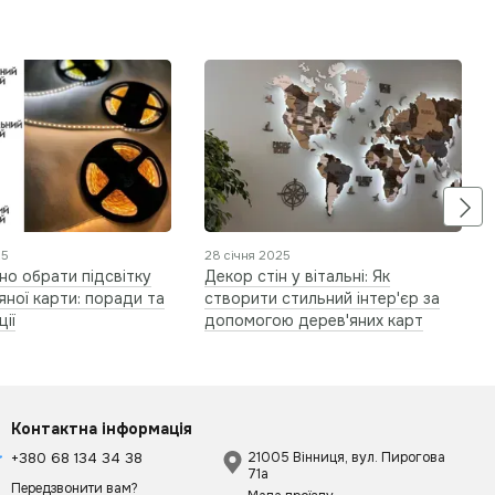
25
28 січня 2025
но обрати підсвітку
Декор стін у вітальні: Як
яної карти: поради та
створити стильний інтер'єр за
ії
допомогою дерев'яних карт
Контактна інформація
+380 68 134 34 38
21005 Вінниця, вул. Пирогова
71а
Передзвонити вам?