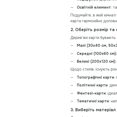
Освітній елемент
: т
Подумайте, в якій кімнаті
карта гармонійно доповн
2. Оберіть розмір та
Дерев’яні карти бувають 
Малі (30x40 см, 50x3
Середні (100x60 см):
Великі (200x120 см):
Щодо стилів, існують різн
Топографічні карти
:
Політичні карти
: дем
Фентезі-карти
: ідеа
Тематичні карти
: на
3. Виберіть матеріал