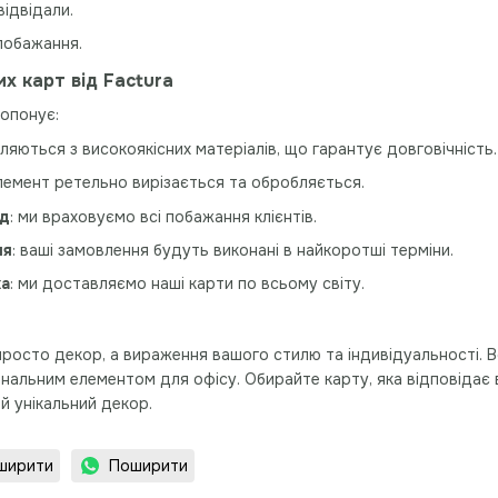
відвідали.
 побажання.
их карт від Factura
ропонує:
вляються з високоякісних матеріалів, що гарантує довговічність.
елемент ретельно вирізається та обробляється.
ід
: ми враховуємо всі побажання клієнтів.
ня
: ваші замовлення будуть виконані в найкоротші терміни.
ка
: ми доставляємо наші карти по всьому світу.
 просто декор, а вираження вашого стилю та індивідуальності. 
ональним елементом для офісу. Обирайте карту, яка відповід
ей унікальний декор.
ширити
Поширити