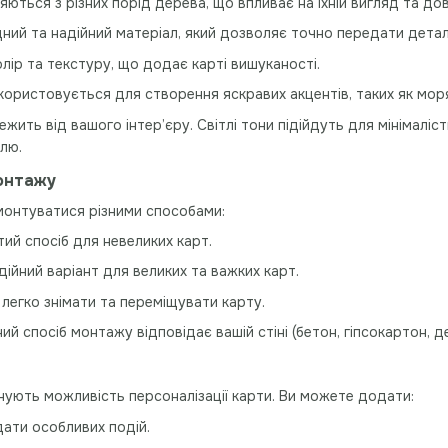
яються з різних порід дерева, що впливає на їхній вигляд та дов
іцний та надійний матеріал, який дозволяє точно передати детал
олір та текстуру, що додає карті вишуканості.
икористовується для створення яскравих акцентів, таких як моря
ежить від вашого інтер’єру. Світлі тони підійдуть для мінімаліс
лю.
монтажу
монтуватися різними способами:
тий спосіб для невеликих карт.
адійний варіант для великих та важких карт.
 легко знімати та переміщувати карту.
й спосіб монтажу відповідає вашій стіні (бетон, гіпсокартон, д
нують можливість персоналізації карти. Ви можете додати:
 дати особливих подій.