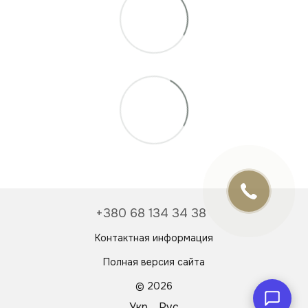
Онлайн чат
Відповімо найближчим часом
+380 68 134 34 38
Контактная информация
Полная версия сайта
© 2026
Укр
Рус