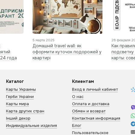
5 марта 2025
28 февраля 2
х
Домашній travel wall: як
Как прави
иятий
оформити куточок подорожей у
подсветку
024 года
квартирі
карты: сов
Каталог
Клиентам
Карты Украины
Вход в личный кабинет
Герби України
О нас
Карты мира
Оплата и доставка
Карта других стран
Обмен и возврат
Інший декор
Контактная информация
Индивидуальные изделия
Блог
Пользовательское