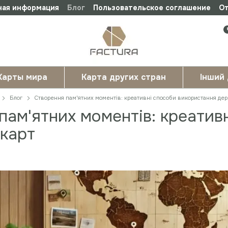
ная информация
Блог
Пользовательское соглашение
От
Карты мира
Карта других стран
Інший
Блог
Створення пам'ятних моментів: креативні способи використання дер
пам'ятних моментів: креатив
 карт